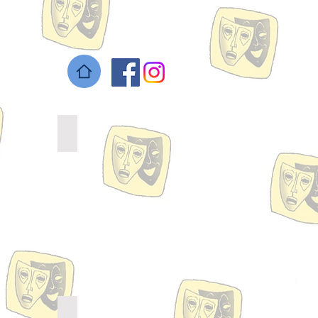
f Köhler
Ulrich Leusch
Darsteller
l
Andrea Ostermeier