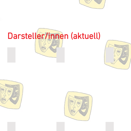
Darsteller/innen (aktuell)
Anne Germes
Maria Jansen
Heinz-Jose
Darstellerin
Darstellerin
Darsteller
Martin Losberg
Judith Meyer
Andrea Mol