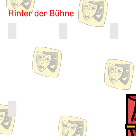
Hinter der Bühne
Ingried Kügler
Hagen Leuschner
Wolfgang 
Maske
Technik
Kulissenba
/
Schauspiel
Christoph Zeletzki
Spielleiter
/
Soufleur