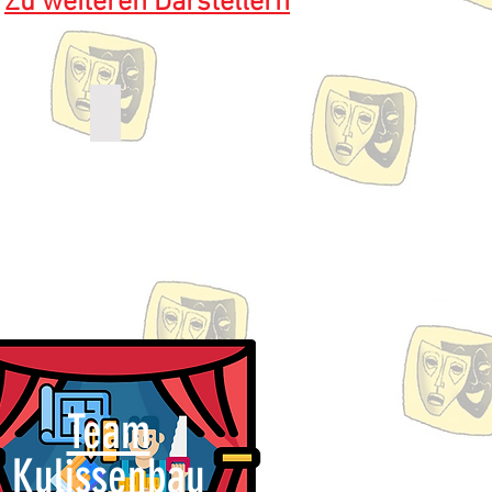
Zu weiteren Darstellern
Mertens
Lothar Neumann
u
Technik,
Webmaster
er
Team
Kulissenbau