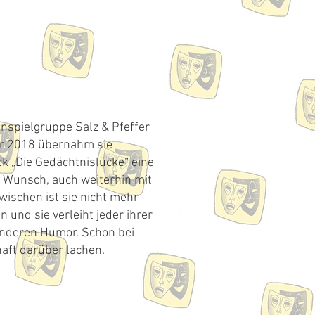
ienspielgruppe Salz & Pfeffer
ahr 2018 übernahm sie
k „Die Gedächtnislücke“ eine
n Wunsch, auch weiterhin mit
wischen ist sie nicht mehr
und sie verleiht jeder ihrer
onderen Humor. Schon bei
aft darüber lachen.