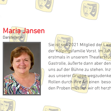
Maria Jansen
Darstellerin
Sie ist seit 2021 Mitglied der La
der Kolpingsfamilie Vorst. Im J
erstmals in unserem Theaterstüc
Gastrolle, äußerte dann aber de
uns auf der Bühne zu stehen. Inz
aus unserer Gruppe wegzudenken 
Rollen durch ihre Art einen bes
den Proben müssen wir oft herzh