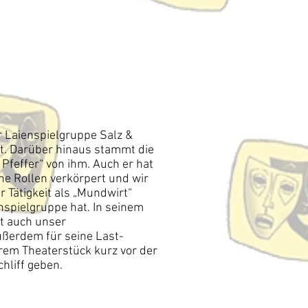
er Laienspielgruppe Salz &
st. Darüber hinaus stammt die
Pfeffer“ von ihm. Auch er hat
he Rollen verkörpert und wir
r Tätigkeit als „Mundwirt“
enspielgruppe hat. In seinem
et auch unser
außerdem für seine Last-
rem Theaterstück kurz vor der
hliff geben.