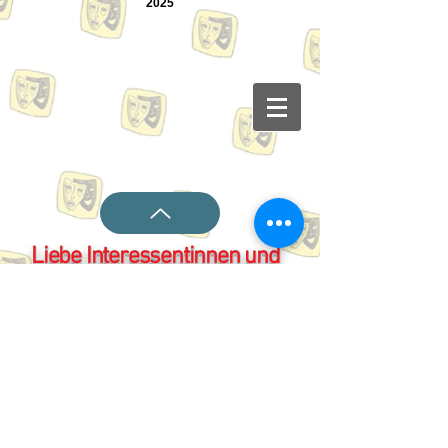
2025
Liebe Interessentinnen und
Interessenten!
Leider (für Sie) und zum
großen Glück (für uns) sind
auch die letzten beiden
Aufführungen in Anrath
ausverkauft!